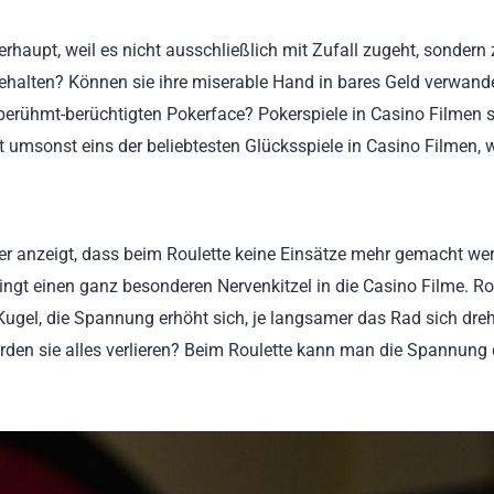
erhaupt, weil es nicht ausschließlich mit Zufall zugeht, sondern
ehalten? Können sie ihre miserable Hand in bares Geld verwand
s berühmt-berüchtigten Pokerface? Pokerspiele in Casino Filmen
t umsonst eins der beliebtesten Glücksspiele in Casino Filmen, w
der anzeigt, dass beim Roulette keine Einsätze mehr gemacht wer
t einen ganz besonderen Nervenkitzel in die Casino Filme. Rou
gel, die Spannung erhöht sich, je langsamer das Rad sich dreht. 
rden sie alles verlieren? Beim Roulette kann man die Spannung d