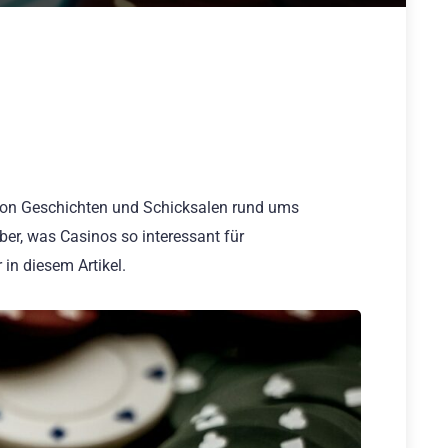
ie von Geschichten und Schicksalen rund ums
er, was Casinos so interessant für
in diesem Artikel.