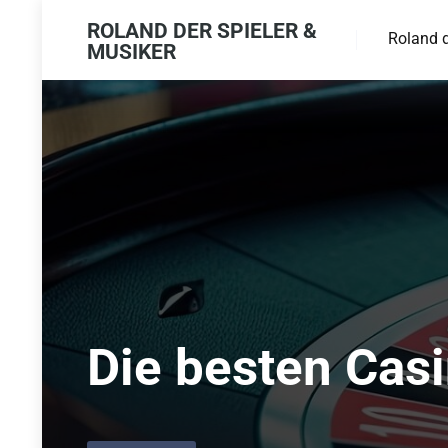
ROLAND DER SPIELER &
Roland 
MUSIKER
Die besten Casi