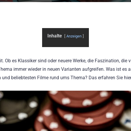
Inhalte
Anzeigen
eit. Ob es Klassiker sind oder neuere Werke, die Faszination, d
hema immer wieder in neuen Varianten aufgreifen. Was ist es ab
und beliebtesten Filme rund ums Thema? Das erfahren Sie hier 