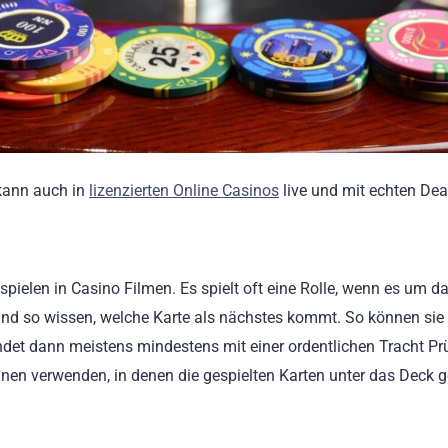
kann auch in
lizenzierten Online Casinos
live und mit echten Deal
chspielen in Casino Filmen. Es spielt oft eine Rolle, wenn es um 
d so wissen, welche Karte als nächstes kommt. So können sie ih
endet dann meistens mindestens mit einer ordentlichen Tracht 
nen verwenden, in denen die gespielten Karten unter das Deck g