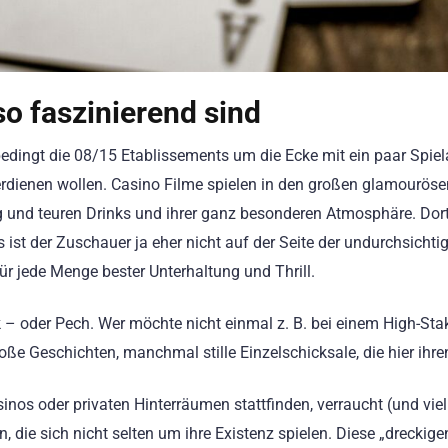
o faszinierend sind
nbedingt die 08/15 Etablissements um die Ecke mit ein paar Spi
verdienen wollen. Casino Filme spielen in den großen glamourös
g und teuren Drinks und ihrer ganz besonderen Atmosphäre. Dort
t der Zuschauer ja eher nicht auf der Seite der undurchsichtigen
afür jede Menge bester Unterhaltung und Thrill.
ck – oder Pech. Wer möchte nicht einmal z. B. bei einem High-S
ße Geschichten, manchmal stille Einzelschicksale, die hier ihr
asinos oder privaten Hinterräumen stattfinden, verraucht (und vi
, die sich nicht selten um ihre Existenz spielen. Diese „drecki