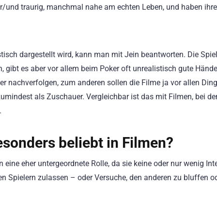
der/und traurig, manchmal nahe am echten Leben, und haben ih
stisch dargestellt wird, kann man mit Jein beantworten. Die Spie
ibt es aber vor allem beim Poker oft unrealistisch gute Hände, 
 nachverfolgen, zum anderen sollen die Filme ja vor allen Dinge
 zumindest als Zuschauer. Vergleichbar ist das mit Filmen, bei
.
sonders beliebt in Filmen?
 eine eher untergeordnete Rolle, da sie keine oder nur wenig In
en Spielern zulassen – oder Versuche, den anderen zu bluffen od