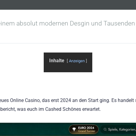
einem absolut modernen Desgin und Tausenden 
Inhalte
Anzeigen
ues Online Casino, das erst 2024 an den Start ging. Es handelt
tbericht, was euch im Cashed Schönes erwartet.