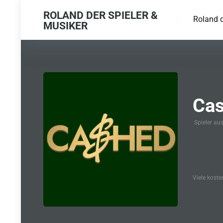
ROLAND DER SPIELER &
Roland 
MUSIKER
Ca
Spieler au
Viele kost