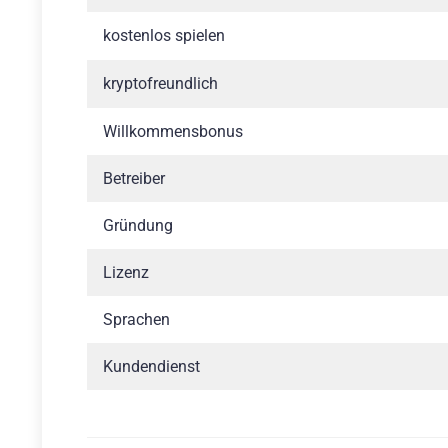
kostenlos spielen
kryptofreundlich
Willkommensbonus
Betreiber
Gründung
Lizenz
Sprachen
Kundendienst