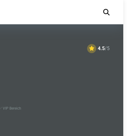
4.5
/5
✅ VIP Bereich