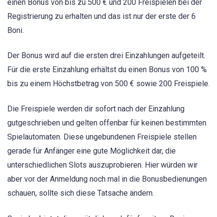
einen Bonus von bis zu 500 € und 200 Freispielen bei der
Registrierung zu erhalten und das ist nur der erste der 6
Boni.
Der Bonus wird auf die ersten drei Einzahlungen aufgeteilt.
Für die erste Einzahlung erhältst du einen Bonus von 100 %
bis zu einem Höchstbetrag von 500 € sowie 200 Freispiele.
Die Freispiele werden dir sofort nach der Einzahlung
gutgeschrieben und gelten offenbar für keinen bestimmten
Spielautomaten. Diese ungebundenen Freispiele stellen
gerade für Anfänger eine gute Möglichkeit dar, die
unterschiedlichen Slots auszuprobieren. Hier würden wir
aber vor der Anmeldung noch mal in die Bonusbedienungen
schauen, sollte sich diese Tatsache ändern.