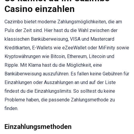
Casino einzahlen
Cazimbo bietet moderne Zahlungsmöglichkeiten, die am
Puls der Zeit sind. Hier hast du die Wahl zwischen der
klassischen Banküberweisung, VISA und Mastercard
Kreditkarten, E-Wallets wie eZeeWallet oder MiFinity sowie
Kryptowährungen wie Bitcoin, Ethereum, Litecoin und
Ripple. Mit Klarna hast du die Möglichkeit, eine
Banküberweisung auszuführen. Es fallen keine Gebühren für
Einzahlungen oder Auszahlungen an und auf der Liste
findest du die Einzahlungslimits. So solltest du keine
Probleme haben, die passende Zahlungsmethode zu
finden.
Einzahlungsmethoden