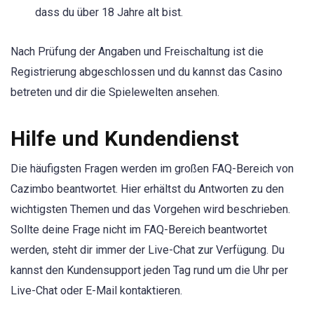
dass du über 18 Jahre alt bist.
Nach Prüfung der Angaben und Freischaltung ist die
Registrierung abgeschlossen und du kannst das Casino
betreten und dir die Spielewelten ansehen.
Hilfe und Kundendienst
Die häufigsten Fragen werden im großen FAQ-Bereich von
Cazimbo beantwortet. Hier erhältst du Antworten zu den
wichtigsten Themen und das Vorgehen wird beschrieben.
Sollte deine Frage nicht im FAQ-Bereich beantwortet
werden, steht dir immer der Live-Chat zur Verfügung. Du
kannst den Kundensupport jeden Tag rund um die Uhr per
Live-Chat oder E-Mail kontaktieren.