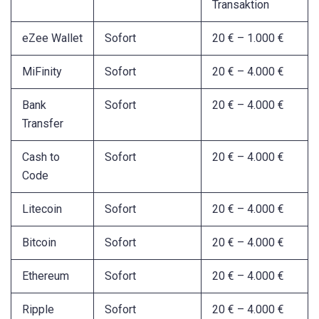
Transaktion
eZee Wallet
Sofort
20 € – 1.000 €
MiFinity
Sofort
20 € – 4.000 €
Bank
Sofort
20 € – 4.000 €
Transfer
Cash to
Sofort
20 € – 4.000 €
Code
Litecoin
Sofort
20 € – 4.000 €
Bitcoin
Sofort
20 € – 4.000 €
Ethereum
Sofort
20 € – 4.000 €
Ripple
Sofort
20 € – 4.000 €