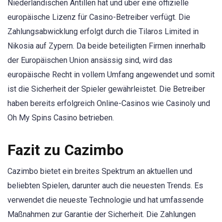
Niederländischen Antillen hat und über eine offizielle
europäische Lizenz für Casino-Betreiber verfügt. Die
Zahlungsabwicklung erfolgt durch die Tilaros Limited in
Nikosia auf Zypern. Da beide beteiligten Firmen innerhalb
der Europäischen Union ansässig sind, wird das
europäische Recht in vollem Umfang angewendet und somit
ist die Sicherheit der Spieler gewährleistet. Die Betreiber
haben bereits erfolgreich Online-Casinos wie Casinoly und
Oh My Spins Casino betrieben.
Fazit zu Cazimbo
Cazimbo bietet ein breites Spektrum an aktuellen und
beliebten Spielen, darunter auch die neuesten Trends. Es
verwendet die neueste Technologie und hat umfassende
Maßnahmen zur Garantie der Sicherheit. Die Zahlungen