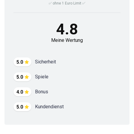
✅ ohne 1 Euro Limit ✅
4.8
Meine Wertung
Sicherheit
5.0
Spiele
5.0
Bonus
4.0
Kundendienst
5.0