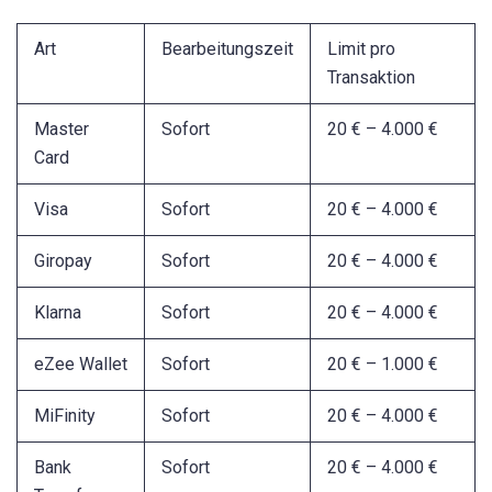
Art
Bearbeitungszeit
Limit pro
Transaktion
Master
Sofort
20 € – 4.000 €
Card
Visa
Sofort
20 € – 4.000 €
Giropay
Sofort
20 € – 4.000 €
Klarna
Sofort
20 € – 4.000 €
eZee Wallet
Sofort
20 € – 1.000 €
MiFinity
Sofort
20 € – 4.000 €
Bank
Sofort
20 € – 4.000 €