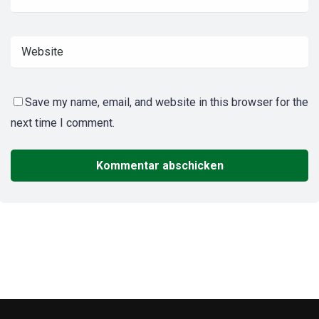
Save my name, email, and website in this browser for the
next time I comment.