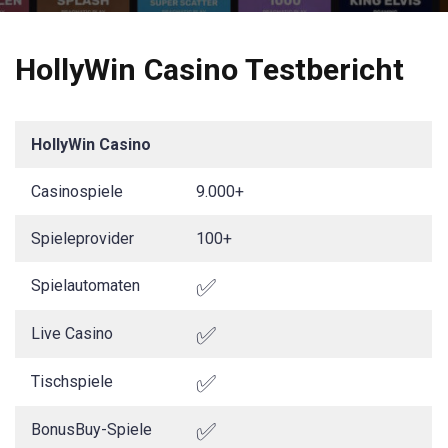
HollyWin Casino Testbericht
HollyWin Casino
Casinospiele
9.000+
Spieleprovider
100+
✅
Spielautomaten
✅
Live Casino
✅
Tischspiele
✅
BonusBuy-Spiele