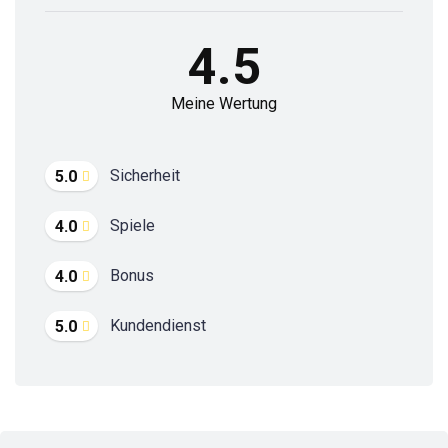
4.5
Meine Wertung
Sicherheit
5.0
Spiele
4.0
Bonus
4.0
Kundendienst
5.0