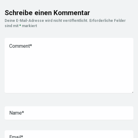
Schreibe einen Kommentar
Deine E-Mail-Adresse wird nicht veröffentlicht.
Erforderliche Felder
sind mit
*
markiert