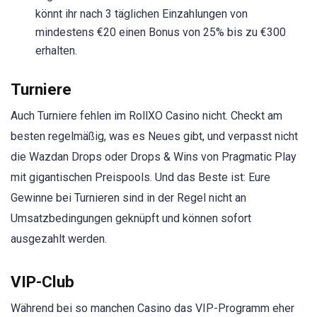
könnt ihr nach 3 täglichen Einzahlungen von
mindestens €20 einen Bonus von 25% bis zu €300
erhalten.
Turniere
Auch Turniere fehlen im RollXO Casino nicht. Checkt am
besten regelmäßig, was es Neues gibt, und verpasst nicht
die Wazdan Drops oder Drops & Wins von Pragmatic Play
mit gigantischen Preispools. Und das Beste ist: Eure
Gewinne bei Turnieren sind in der Regel nicht an
Umsatzbedingungen geknüpft und können sofort
ausgezahlt werden.
VIP-Club
Während bei so manchen Casino das VIP-Programm eher