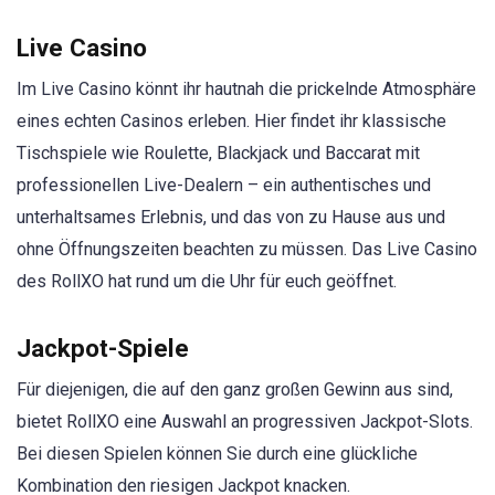
Live Casino
Im Live Casino könnt ihr hautnah die prickelnde Atmosphäre
eines echten Casinos erleben. Hier findet ihr klassische
Tischspiele wie Roulette, Blackjack und Baccarat mit
professionellen Live-Dealern – ein authentisches und
unterhaltsames Erlebnis, und das von zu Hause aus und
ohne Öffnungszeiten beachten zu müssen. Das Live Casino
des RollXO hat rund um die Uhr für euch geöffnet.
Jackpot-Spiele
Für diejenigen, die auf den ganz großen Gewinn aus sind,
bietet RollXO eine Auswahl an progressiven Jackpot-Slots.
Bei diesen Spielen können Sie durch eine glückliche
Kombination den riesigen Jackpot knacken.