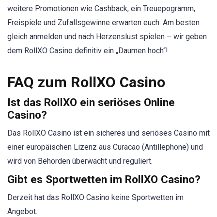
weitere Promotionen wie Cashback, ein Treuepogramm,
Freispiele und Zufallsgewinne erwarten euch. Am besten
gleich anmelden und nach Herzenslust spielen – wir geben
dem RollXO Casino definitiv ein „Daumen hoch“!
FAQ zum RollXO Casino
Ist das RollXO ein seriöses Online
Casino?
Das RollXO Casino ist ein sicheres und seriöses Casino mit
einer europäischen Lizenz aus Curacao (Antillephone) und
wird von Behörden überwacht und reguliert.
Gibt es Sportwetten im RollXO Casino?
Derzeit hat das RollXO Casino keine Sportwetten im
Angebot.