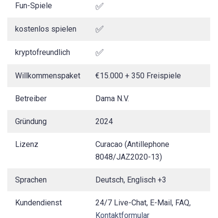
✅
Fun-Spiele
✅
kostenlos spielen
✅
kryptofreundlich
Willkommenspaket
€15.000 + 350 Freispiele
Betreiber
Dama N.V.
Gründung
2024
Lizenz
Curacao (Antillephone
8048/JAZ2020-13)
Sprachen
Deutsch, Englisch +3
Kundendienst
24/7 Live-Chat, E-Mail, FAQ,
Kontaktformular