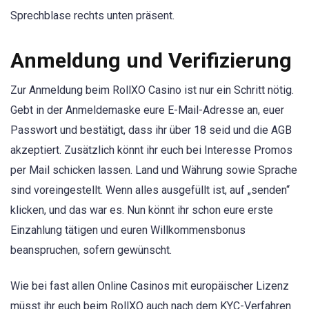
Sprechblase rechts unten präsent.
Anmeldung und Verifizierung
Zur Anmeldung beim RollXO Casino ist nur ein Schritt nötig.
Gebt in der Anmeldemaske eure E-Mail-Adresse an, euer
Passwort und bestätigt, dass ihr über 18 seid und die AGB
akzeptiert. Zusätzlich könnt ihr euch bei Interesse Promos
per Mail schicken lassen. Land und Währung sowie Sprache
sind voreingestellt. Wenn alles ausgefüllt ist, auf „senden“
klicken, und das war es. Nun könnt ihr schon eure erste
Einzahlung tätigen und euren Willkommensbonus
beanspruchen, sofern gewünscht.
Wie bei fast allen Online Casinos mit europäischer Lizenz
müsst ihr euch beim RollXO auch nach dem KYC-Verfahren