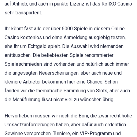
auf Anhieb, und auch in punkto Lizenz ist das RollXO Casino
sehr transpartent.
Ihr könnt fast alle der über 6000 Spiele in diesem Online
Casino kostenlos und ohne Anmeldung ausgiebig testen,
ehe ihr um Echtgeld spielt. Die Auswahl wird niemanden
enttäuschen: Die beliebtesten Spiele renommierter
Spieleschmieden sind vorhanden und natürlich auch immer
die angesagten Neuerscheinungen, aber auch neue und
kleinere Anbieter bekommen hier eine Chance. Schön
fanden wir die thematische Sammlung von Slots, aber auch
die Menüführung lässt nicht viel zu wünschen übrig.
Hervorheben müssen wir noch die Boni, die zwar recht hohe
Umsastzanforderungen haben, aber dafür auch ordentlich
Gewinne versprechen. Turniere, ein VIP-Programm und