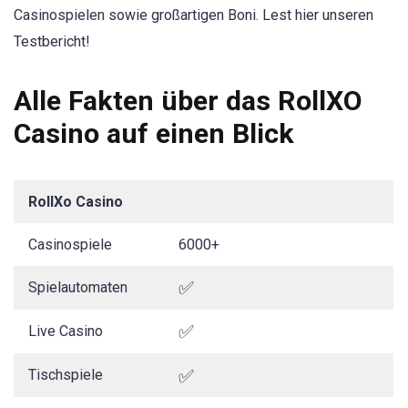
Casinospielen sowie großartigen Boni. Lest hier unseren
Testbericht!
Alle Fakten über das RollXO
Casino auf einen Blick
RollXo Casino
Casinospiele
6000+
✅
Spielautomaten
✅
Live Casino
✅
Tischspiele