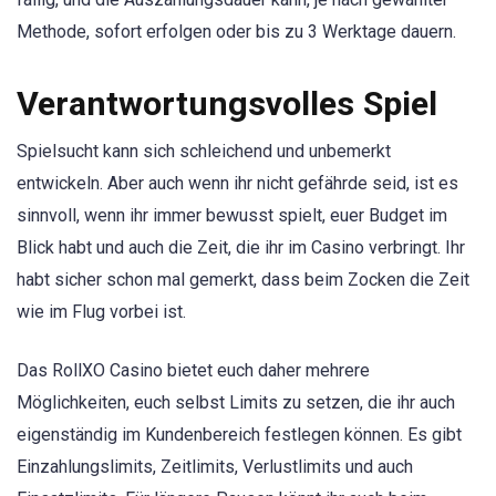
Methode, sofort erfolgen oder bis zu 3 Werktage dauern.
Verantwortungsvolles Spiel
Spielsucht kann sich schleichend und unbemerkt
entwickeln. Aber auch wenn ihr nicht gefährde seid, ist es
sinnvoll, wenn ihr immer bewusst spielt, euer Budget im
Blick habt und auch die Zeit, die ihr im Casino verbringt. Ihr
habt sicher schon mal gemerkt, dass beim Zocken die Zeit
wie im Flug vorbei ist.
Das RollXO Casino bietet euch daher mehrere
Möglichkeiten, euch selbst Limits zu setzen, die ihr auch
eigenständig im Kundenbereich festlegen können. Es gibt
Einzahlungslimits, Zeitlimits, Verlustlimits und auch