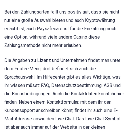
Bei den Zahlungsarten fällt uns positiv auf, dass sie nicht
nur eine große Auswahl bieten und auch Kryptowährung
erlaubt ist, auch Paysafecard ist für die Einzahlung noch
eine Option, während viele andere Casino diese
Zahlungsmethode nicht mehr erlauben.
Die Angaben zu Lizenz und Unternehmen findet man unter
dem Footer-Menü, dort befindet sich auch die
Sprachauswahl. Im Hilfecenter gibt es alles Wichtige, was
ihr wissen müsst: FAQ, Datenschutzbestimmung, AGB und
die Bonusbedingungen. Auch die Kontaktdaten könnt ihr hier
finden. Neben einem Kontaktformular, mit dem ihr den
Kundensupport anschreiben könnt, findet ihr auch eine E-
Mail-Adresse sowie den Live Chat. Das Live Chat Symbol
ist aber auch immer auf der Website in der kleinen