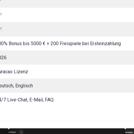
✅
✅
✅
00% Bonus bis 5000 € + 200 Freispiele bei Ersteinzahlung
026
uracao Lizenz
eutsch, Englisch
4/7 Live-Chat, E-Mail, FAQ