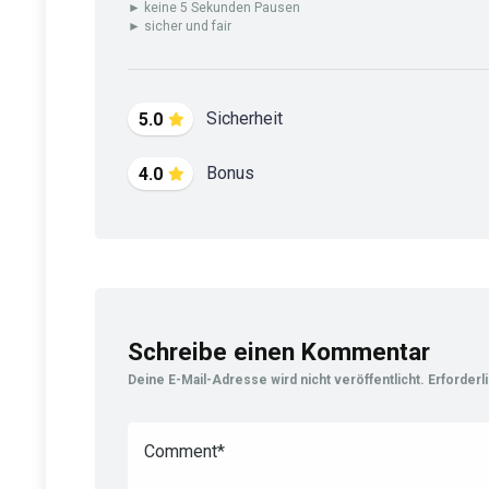
► keine 5 Sekunden Pausen
► sicher und fair
Sicherheit
5.0
Bonus
4.0
Schreibe einen Kommentar
Deine E-Mail-Adresse wird nicht veröffentlicht.
Erforderl