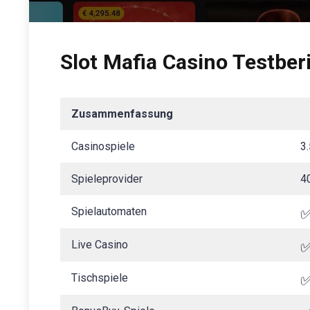
Slot Mafia Casino Testber
Zusammenfassung
Casinospiele
3
Spieleprovider
4
Spielautomaten
Live Casino
Tischspiele