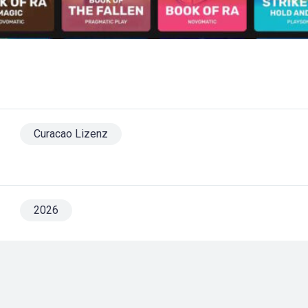
Curacao Lizenz
2026