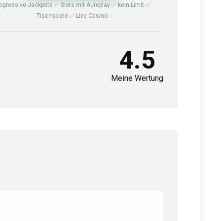
ogressive Jackpots ✅ Slots mit Autoplay ✅ kein Limit ✅
Tischspiele ✅ Live Casino
4.5
Meine Wertung