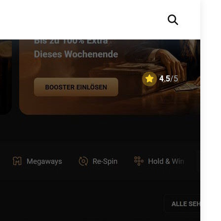
4.5
/5