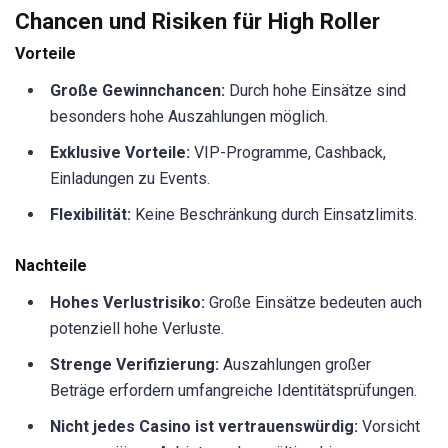
Chancen und Risiken für High Roller
Vorteile
Große Gewinnchancen:
Durch hohe Einsätze sind
besonders hohe Auszahlungen möglich.
Exklusive Vorteile:
VIP-Programme, Cashback,
Einladungen zu Events.
Flexibilität:
Keine Beschränkung durch Einsatzlimits.
Nachteile
Hohes Verlustrisiko:
Große Einsätze bedeuten auch
potenziell hohe Verluste.
Strenge Verifizierung:
Auszahlungen großer
Beträge erfordern umfangreiche Identitätsprüfungen.
Nicht jedes Casino ist vertrauenswürdig:
Vorsicht