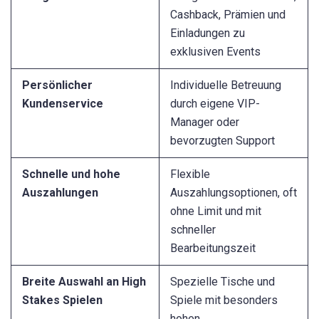
Cashback, Prämien und
Einladungen zu
exklusiven Events
Persönlicher
Individuelle Betreuung
Kundenservice
durch eigene VIP-
Manager oder
bevorzugten Support
Schnelle und hohe
Flexible
Auszahlungen
Auszahlungsoptionen, oft
ohne Limit und mit
schneller
Bearbeitungszeit
Breite Auswahl an High
Spezielle Tische und
Stakes Spielen
Spiele mit besonders
hohen