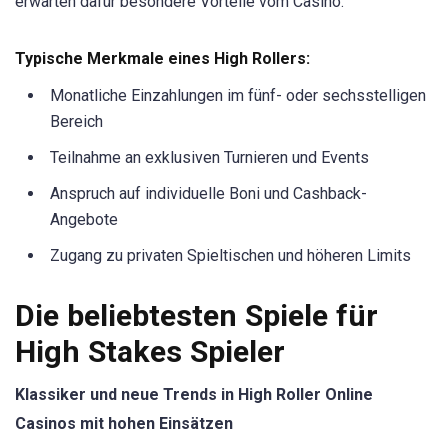
erwarten dafür besondere Vorteile vom Casino.
Typische Merkmale eines High Rollers:
Monatliche Einzahlungen im fünf- oder sechsstelligen
Bereich
Teilnahme an exklusiven Turnieren und Events
Anspruch auf individuelle Boni und Cashback-
Angebote
Zugang zu privaten Spieltischen und höheren Limits
Die beliebtesten Spiele für
High Stakes Spieler
Klassiker und neue Trends in High Roller Online
Casinos mit hohen Einsätzen