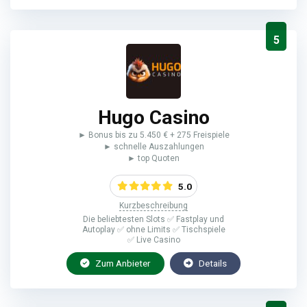
5
Hugo Casino
► Bonus bis zu 5.450 € + 275 Freispiele
► schnelle Auszahlungen
► top Quoten
5.0
Kurzbeschreibung
Die beliebtesten Slots ✅ Fastplay und
Autoplay ✅ ohne Limits ✅ Tischspiele
✅ Live Casino
Zum Anbieter
Details