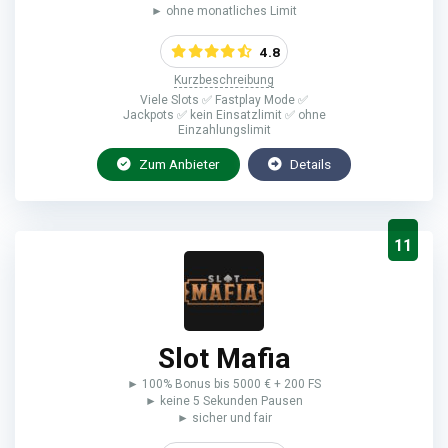
► ohne monatliches Limit
4.8
Kurzbeschreibung
Viele Slots ✅ Fastplay Mode ✅
Jackpots ✅ kein Einsatzlimit ✅ ohne
Einzahlungslimit
Zum Anbieter
Details
11
Slot Mafia
► 100% Bonus bis 5000 € + 200 FS
► keine 5 Sekunden Pausen
► sicher und fair