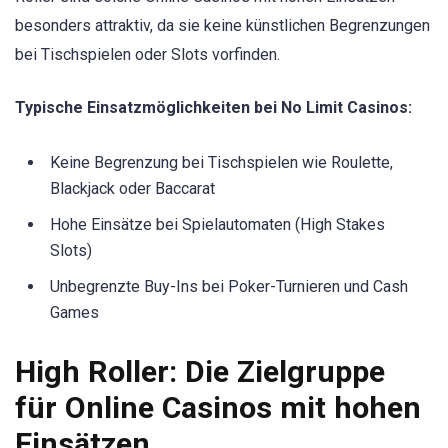
besonders attraktiv, da sie keine künstlichen Begrenzungen
bei Tischspielen oder Slots vorfinden.
Typische Einsatzmöglichkeiten bei No Limit Casinos:
Keine Begrenzung bei Tischspielen wie Roulette,
Blackjack oder Baccarat
Hohe Einsätze bei Spielautomaten (High Stakes
Slots)
Unbegrenzte Buy-Ins bei Poker-Turnieren und Cash
Games
High Roller: Die Zielgruppe
für Online Casinos mit hohen
Einsätzen