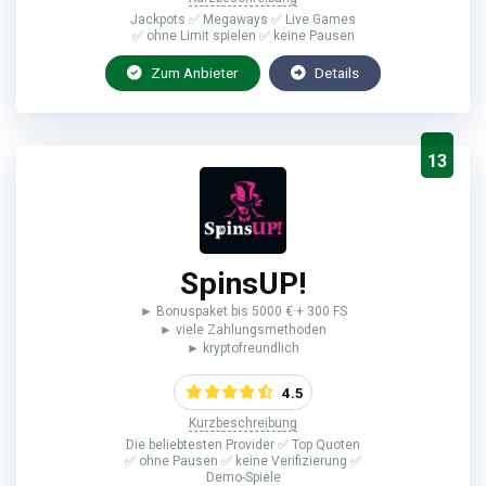
Jackpots ✅ Megaways ✅ Live Games
✅ ohne Limit spielen ✅ keine Pausen
Zum Anbieter
Details
13
SpinsUP!
► Bonuspaket bis 5000 € + 300 FS
► viele Zahlungsmethoden
► kryptofreundlich
4.5
Kurzbeschreibung
Die beliebtesten Provider ✅ Top Quoten
✅ ohne Pausen ✅ keine Verifizierung ✅
Demo-Spiele