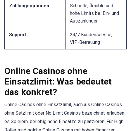
Zahlungsoptionen
Schnelle, flexible und
hohe Limits bei Ein- und
Auszahlungen
Support
24/7 Kundenservice,
VIP-Betreuung
Online Casinos ohne
Einsatzlimit: Was bedeutet
das konkret?
Online Casinos ohne Einsatzlimit, auch als Online Casinos
ohne Setzlimit oder No Limit Casinos bezeichnet, erlauben
es Spielern, beliebig hohe Einsätze zu platzieren. Für High
Roller sind solche Online Casinos mit hohen Einsätzen