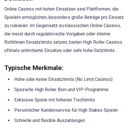
Online Casinos mit hohen Einsätzen sind Plattformen, die
Spielern ermöglichen, besonders große Beträge pro Einsatz
zu riskieren. Im Gegensatz zu klassischen Online Casinos,
die meist durch regulatorische Vorgaben oder interne
Richtlinien Einsatzlimits setzen, bieten High Roller Casinos
oftmals unlimitierte Einsätze oder sehr hohe Setzlimits.
Typische Merkmale:
Hohe oder keine Einsatzlimits (No Limit Casinos)
Spezielle High Roller Boni und VIP-Programme
Exklusive Spiele mit höheren Tischlimits
Persönlicher Kundenservice für High Stakes Spieler
Schnelle und flexible Auszahlungen