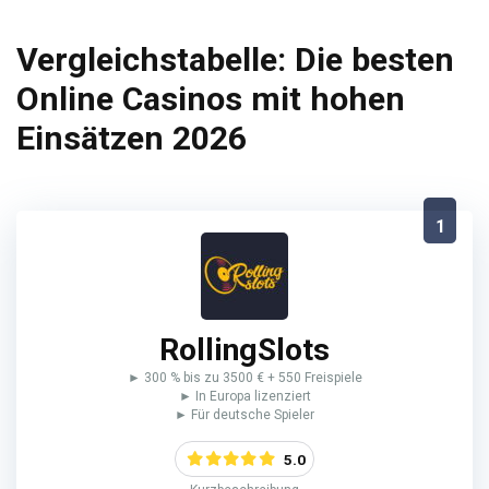
Vergleichstabelle: Die besten
Online Casinos mit hohen
Einsätzen 2026
1
RollingSlots
► 300 % bis zu 3500 € + 550 Freispiele
► In Europa lizenziert
► Für deutsche Spieler
5.0