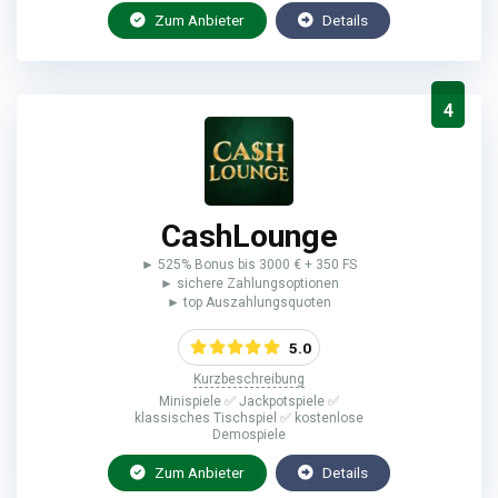
Zum Anbieter
Details
4
CashLounge
► 525% Bonus bis 3000 € + 350 FS
► sichere Zahlungsoptionen
► top Auszahlungsquoten
5.0
Kurzbeschreibung
Minispiele ✅ Jackpotspiele ✅
klassisches Tischspiel ✅ kostenlose
Demospiele
Zum Anbieter
Details