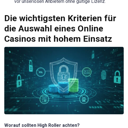
vor unseriösen Anbietern ohne gültige Lizenz.
Die wichtigsten Kriterien für
die Auswahl eines Online
Casinos mit hohem Einsatz
Worauf sollten High Roller achten?