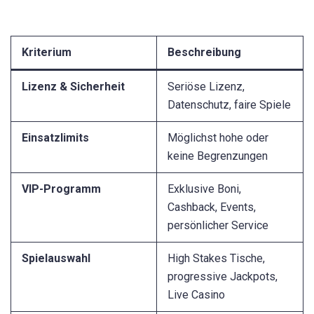
Kriterium
Beschreibung
Lizenz & Sicherheit
Seriöse Lizenz,
Datenschutz, faire Spiele
Einsatzlimits
Möglichst hohe oder
keine Begrenzungen
VIP-Programm
Exklusive Boni,
Cashback, Events,
persönlicher Service
Spielauswahl
High Stakes Tische,
progressive Jackpots,
Live Casino