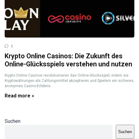
0
Krypto Online Casinos: Die Zukunft des
Online-Glücksspiels verstehen und nutzen
Krypto Online Casinos revolutionieren das Online-Glücksspiel, indem sie
Kryptowährungen als Zahlungsmittel akzeptieren und Spielern ein sicheres,
anonymes Casino-Erlebnis ...
Read more »
Suchen
Suchen