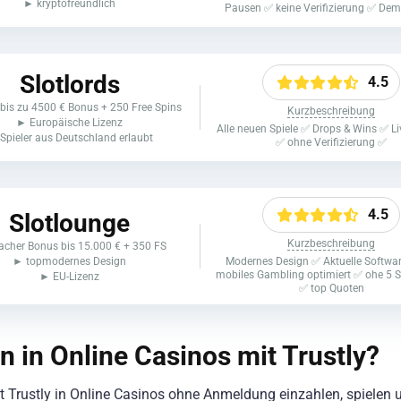
► kryptofreundlich
Pausen ✅ keine Verifizierung ✅ Dem
Slotlords
4.5
is zu 4500 € Bonus + 250 Free Spins
Kurzbeschreibung
► Europäische Lizenz
Alle neuen Spiele ✅ Drops & Wins ✅ L
Spieler aus Deutschland erlaubt
✅ ohne Verifizierung ✅
4.5
Slotlounge
Kurzbeschreibung
acher Bonus bis 15.000 € + 350 FS
► topmodernes Design
Modernes Design ✅ Aktuelle Softwa
mobiles Gambling optimiert ✅ ohe 5 S
► EU-Lizenz
✅ top Quoten
n in Online Casinos mit Trustly?
 mit Trustly in Online Casinos ohne Anmeldung einzahlen, spielen