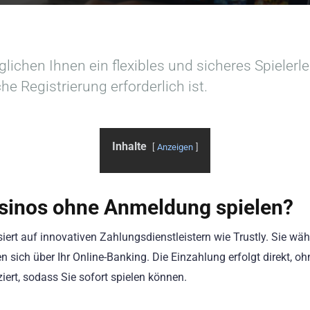
chen Ihnen ein flexibles und sicheres Spielerle
e Registrierung erforderlich ist.
Inhalte
Anzeigen
asinos ohne Anmeldung spielen?
ert auf innovativen Zahlungsdienstleistern wie Trustly. Sie wä
n sich über Ihr Online-Banking. Die Einzahlung erfolgt direkt, 
ziert, sodass Sie sofort spielen können.