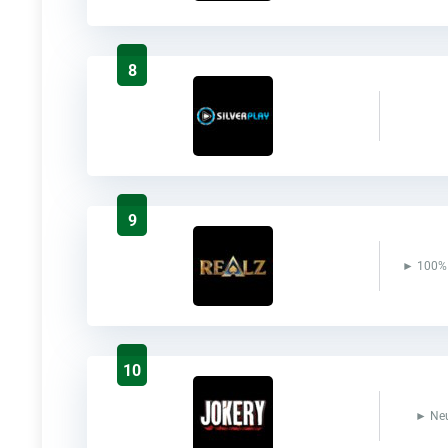
8
9
► 100% 
10
► Neu