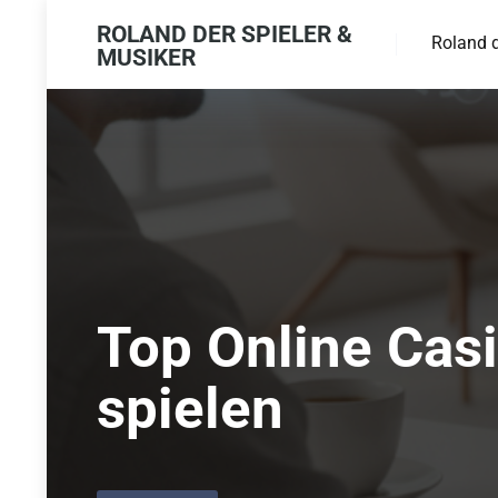
ROLAND DER SPIELER &
Roland 
MUSIKER
Top Online Cas
spielen