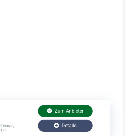
Zum Anbieter
Details
fizierung
us ✅