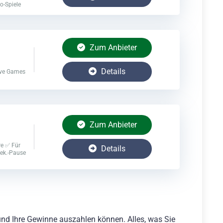
o-Spiele
Zum Anbieter
Details
ive Games
Zum Anbieter
re ✅ Für
Details
ek.-Pause
 und Ihre Gewinne auszahlen können. Alles, was Sie