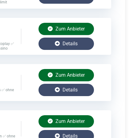
limit
Zum Anbieter
Details
toplay ✅
asino
Zum Anbieter
Details
s ✅ ohne
n
Zum Anbieter
Details
en ✅ ohne