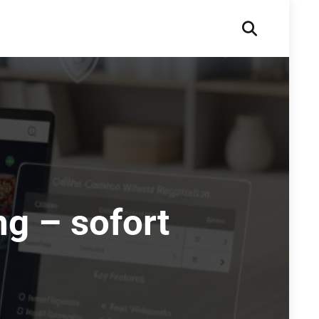
g – sofort