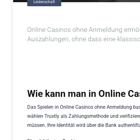
Leidenschaft
Online Casinos ohne Anmeldung ermögli
Auszahlungen, ohne dass eine klassisch
Wie kann man in Online C
Das Spielen in Online Casinos ohne Anmeldung basi
wählen Trustly als Zahlungsmethode und verifiziere
müssen. Ihre Identität wird über die Bank authentifi