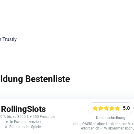
 Trustly
ldung Bestenliste
RollingSlots
5.0
 % bis zu 3500 € + 550 Freispiele
Kurzbeschreibung
► In Europa lizenziert
ohne OASIS ✅ ohne Limit ✅ keine Veri
► Für deutsche Spieler
erforderlich ✅ Willkommensbon