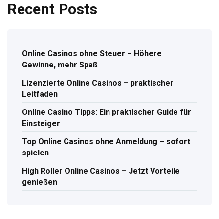
Recent Posts
Online Casinos ohne Steuer – Höhere
Gewinne, mehr Spaß
Lizenzierte Online Casinos – praktischer
Leitfaden
Online Casino Tipps: Ein praktischer Guide für
Einsteiger
Top Online Casinos ohne Anmeldung – sofort
spielen
High Roller Online Casinos – Jetzt Vorteile
genießen