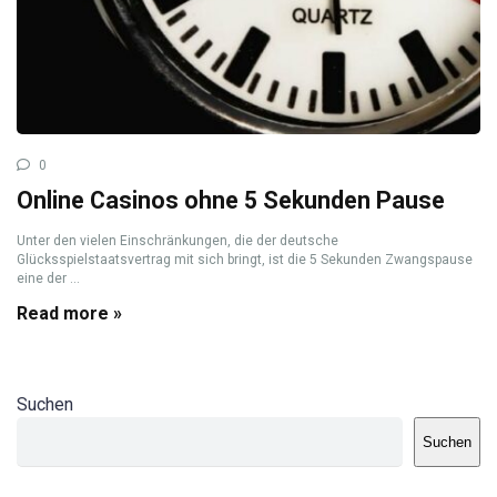
0
Online Casinos ohne 5 Sekunden Pause
Unter den vielen Einschränkungen, die der deutsche
Glücksspielstaatsvertrag mit sich bringt, ist die 5 Sekunden Zwangspause
eine der ...
Read more »
Suchen
Suchen