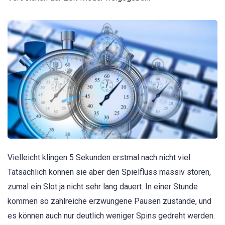
Vielleicht klingen 5 Sekunden erstmal nach nicht viel.
Tatsächlich können sie aber den Spielfluss massiv stören,
zumal ein Slot ja nicht sehr lang dauert. In einer Stunde
kommen so zahlreiche erzwungene Pausen zustande, und
es können auch nur deutlich weniger Spins gedreht werden.