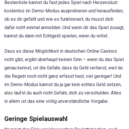
Bestenliste kannst du fast jedes Spiel nach Herzenslust
kostenlos im Demo-Modus ausprobieren und herausfinden,
ob es dir gefällt und wie es funktioniert, du musst dich
dafür nicht einmal anmelden. Und wenn dir das Spiel zusagt,
kannst du dann mit Echtgeld spielen, wenn du willst.
Dass es diese Möglichkeit in deutschen Online Casinos
nicht gibt, ergibt überhaupt keinen Sinn – wenn du das Spiel
genau kennst, ist die Gefahr, dass du Geld verlierst, weil du
die Regeln noch nicht ganz erfasst hast, viel geringer! Und
im Demo-Modus kannst du ja gar kein echtes Geld setzen,
also läufst du auch nicht Gefahr, dich zu verschulden. Alles
in allem ist das eine völlig unverständliche Vorgabe.
Geringe Spielauswahl