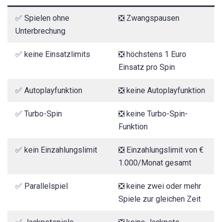
✅ Spielen ohne
❎ Zwangspausen
Unterbrechung
✅ keine Einsatzlimits
❎ höchstens 1 Euro
Einsatz pro Spin
✅ Autoplayfunktion
❎ keine Autoplayfunktion
✅ Turbo-Spin
❎ keine Turbo-Spin-
Funktion
✅ kein Einzahlungslimit
❎ Einzahlungslimit von €
1.000/Monat gesamt
✅ Parallelspiel
❎ keine zwei oder mehr
Spiele zur gleichen Zeit