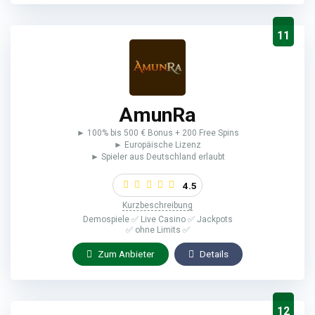
11
AmunRa
► 100% bis 500 € Bonus + 200 Free Spins
► Europäische Lizenz
► Spieler aus Deutschland erlaubt
4.5
Kurzbeschreibung
Demospiele ✅ Live Casino ✅ Jackpots
✅ ohne Limits ✅
Zum Anbieter
Details
12