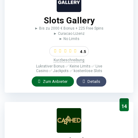
Slots Gallery
► Bis zu 2000 € Bonus + 225 Free Spins
► Curacao Lizenz
► No Limits
4.5
Kurzbeschreibung
Lukrativer Bonus ✅ Keine Limits ✅ Live
Casino ✅ Jackpots ✅ kostenlose Slots
Zum Anbieter
Details
14