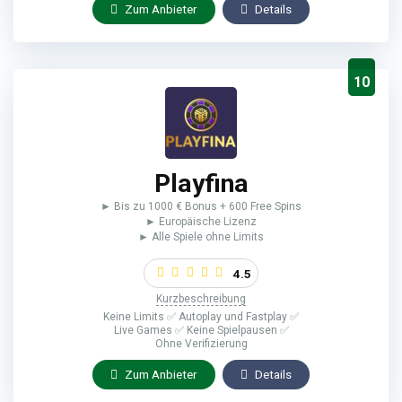
Zum Anbieter
Details
10
Playfina
► Bis zu 1000 € Bonus + 600 Free Spins
► Europäische Lizenz
► Alle Spiele ohne Limits
4.5
Kurzbeschreibung
Keine Limits ✅ Autoplay und Fastplay ✅
Live Games ✅ Keine Spielpausen ✅
Ohne Verifizierung
Zum Anbieter
Details