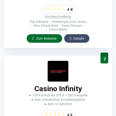
4.8
Kurzbeschreibung
Top Software ✅ Großartiges Live Casino
✅ Kein Einsatzlimit ✅ keine Pausen ✅
Demo-Spiele
Zum Anbieter
Details
7
Casino Infinity
► 100% Bonus bis 500 € + 200 Freispiele
► Kein monatliches Einzahlungslimit
► Kein 1€ Setzlimit
4.5