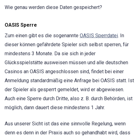
Wie genau werden diese Daten gespeichert?
OASIS Sperre
Zum einen gibt es die sogenannte
OASIS Sperrdatei
. In
dieser können gefährdete Spieler sich selbst sperren, für
mindestens 3 Monate. Da sie sich in jeder
Glücksspielstätte ausweisen müssen und alle deutschen
Casinos an OASIS angeschlossen sind, findet bei einer
Anmeldung standardmäßig eine Anfrage bei OASIS statt. Ist
der Spieler als gesperrt gemeldet, wird er abgewiesen.
Auch eine Sperre durch Dritte, also z. B. durch Behörden, ist
möglich, dann dauert diese mindestens 1 Jahr.
Aus unserer Sicht ist das eine sinnvolle Regelung, wenn
denn es denn in der Praxis auch so gehandhabt wird, dass