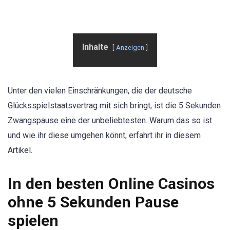
Inhalte
Anzeigen
Unter den vielen Einschränkungen, die der deutsche
Glücksspielstaatsvertrag mit sich bringt, ist die 5 Sekunden
Zwangspause eine der unbeliebtesten. Warum das so ist
und wie ihr diese umgehen könnt, erfahrt ihr in diesem
Artikel.
In den besten Online Casinos
ohne 5 Sekunden Pause
spielen