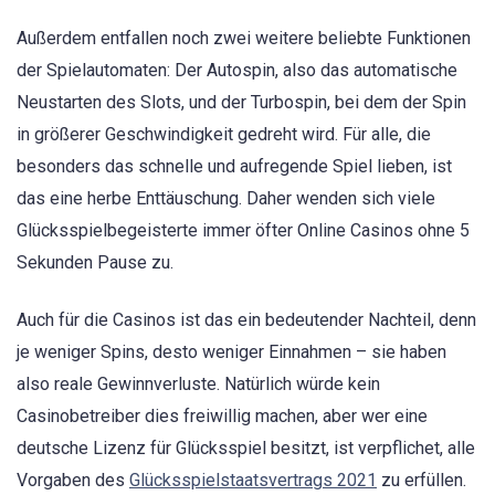
Außerdem entfallen noch zwei weitere beliebte Funktionen
der Spielautomaten: Der Autospin, also das automatische
Neustarten des Slots, und der Turbospin, bei dem der Spin
in größerer Geschwindigkeit gedreht wird. Für alle, die
besonders das schnelle und aufregende Spiel lieben, ist
das eine herbe Enttäuschung. Daher wenden sich viele
Glücksspielbegeisterte immer öfter Online Casinos ohne 5
Sekunden Pause zu.
Auch für die Casinos ist das ein bedeutender Nachteil, denn
je weniger Spins, desto weniger Einnahmen – sie haben
also reale Gewinnverluste. Natürlich würde kein
Casinobetreiber dies freiwillig machen, aber wer eine
deutsche Lizenz für Glücksspiel besitzt, ist verpflichet, alle
Vorgaben des
Glücksspielstaatsvertrags 2021
zu erfüllen.